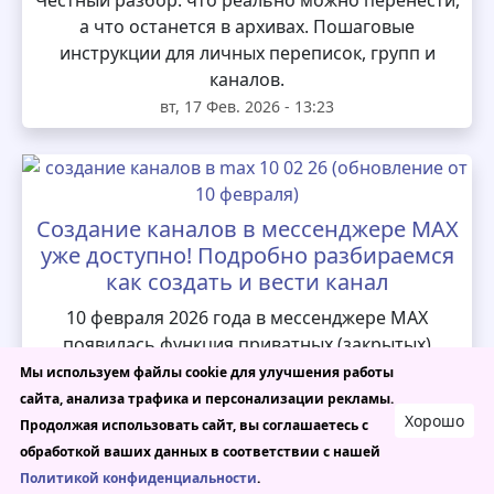
Честный разбор: что реально можно перенести,
а что останется в архивах. Пошаговые
инструкции для личных переписок, групп и
каналов.
вт, 17 Фев. 2026 - 13:23
Создание каналов в мессенджере MAX
уже доступно! Подробно разбираемся
как создать и вести канал
10 февраля 2026 года в мессенджере MAX
появилась функция приватных (закрытых)
каналов, и она доступна всем пользователям
Мы используем файлы cookie для улучшения работы
MAX из России и Беларуси, если приложение
сайта, анализа трафика и персонализации рекламы.
Хорошо
обновлено до последней версии. Мы составили
Продолжая использовать сайт, вы соглашаетесь с
для вас полноценный гайд, который поможет
обработкой ваших данных в соответствии с нашей
вам создать канал в MAX и вести его правильно.
Политикой конфиденциальности
.