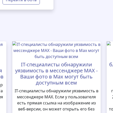
IT-специалисты обнаружили
б
я
уязвимость в мессенджере MAX -
ов
Ваши фото в Max могут быть
доступным всем
ор
та
IT-специалисты обнаружили уязвимость в
ия
мессенджере MAX. Если у пользователя
есть прямая ссылка на изображение из
веб-версии, он может открыть его без
т