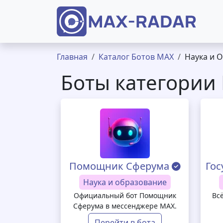
Перейти к основному содержанию
Строка навигации
Главная
Каталог Ботов MAX
Наука и 
Боты категории 
Помощник Сферума
Гос
Наука и образование
Официальный бот Помощник
Вс
Сферума в мессенджере MAX.
Перейти в бота