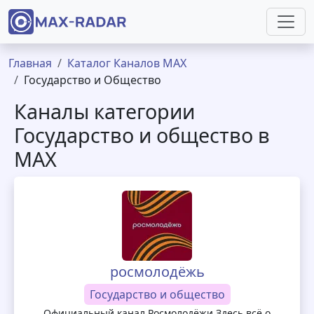
Перейти к основному содержанию
Строка навигации
Главная
Каталог Каналов MAX
Государство и Общество
Каналы категории
Государство и общество в
MAX
росмолодёжь
Государство и общество
Официальный канал Росмолодёжи Здесь всё о