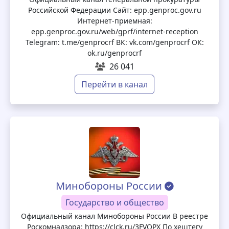
Российской Федерации Сайт: epp.genproc.gov.ru
Интернет-приемная:
epp.genproc.gov.ru/web/gprf/internet-reception
Telegram: t.me/genprocrf ВК: vk.com/genprocrf ОК:
ok.ru/genprocrf
26 041
Перейти в канал
Минобороны России
Государство и общество
Официальный канал Минобороны России В реестре
Роскомнадзора: https://clck.ru/3FVQPX По хештегу