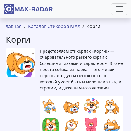
Перейти к основному содержанию
Строка навигации
Главная
Каталог Стикеров MAX
Корги
Корги
Представляем стикерпак «Корги!» —
очаровательного рыжего корги с
большими глазами и характером. Это не
просто собака из парка — это живой
персонаж с духом непокорности,
который умеет быть и мило-наивным, и
строгим, и даже немного дерзким.