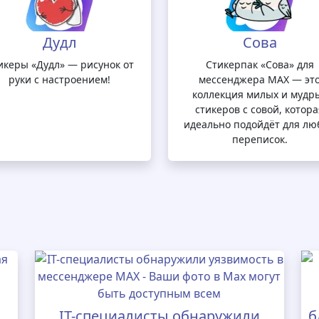
Дудл
Сова
икеры «Дудл» — рисунок от
Стикерпак «Сова» для
руки с настроением!
мессенджера MAX — эт
коллекция милых и мудр
стикеров с совой, котора
идеально подойдёт для лю
переписок.
IT-специалисты обнаружили
б