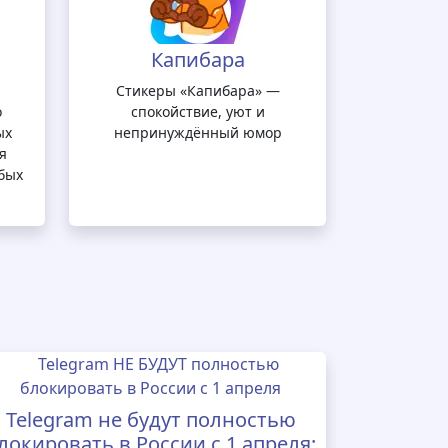
Капибара
Стикеры «Капибара» —
о
спокойствие, уют и
ых
непринуждённый юмор
я
бых
Telegram не будут полностью
локировать в России с 1 апреля: