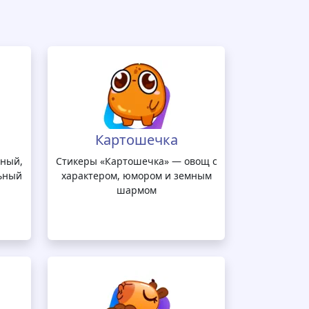
Картошечка
ьный,
Стикеры «Картошечка» — овощ с
ьный
характером, юмором и земным
шармом