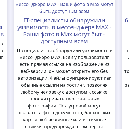
IT-специалисты обнаружили
б
я
уязвимость в мессенджере MAX -
ов
Ваши фото в Max могут быть
доступным всем
ор
та
IT-специалисты обнаружили уязвимость в
ия
мессенджере MAX. Если у пользователя
есть прямая ссылка на изображение из
веб-версии, он может открыть его без
т
авторизации. Файлы функционируют как
обычные ссылки на хостинг, позволяя
з
любому человеку с доступом к ссылке
просматривать персональные
фотографии. Под угрозой могут
оказаться фото документов, банковских
карт и любые личные или интимные
снимки, предупреждают эксперты.