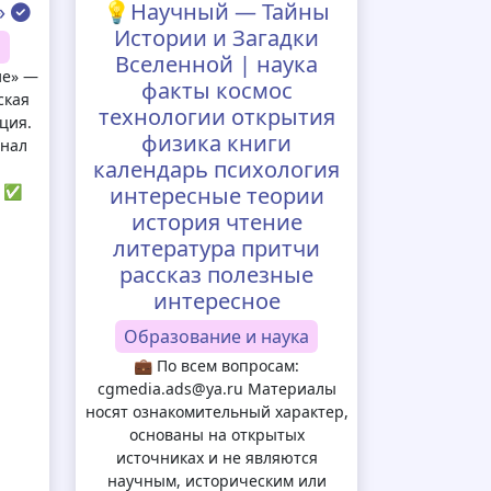
»
💡Научный — Тайны
Истории и Загадки
а
Вселенной | наука
ие» —
факты космос
ская
технологии открытия
ция.
физика книги
анал
календарь психология
a ✅
интересные теории
история чтение
литература притчи
рассказ полезные
интересное
Образование и наука
💼 По всем вопросам:
cgmedia.ads@ya.ru Материалы
носят ознакомительный характер,
основаны на открытых
источниках и не являются
научным, историческим или