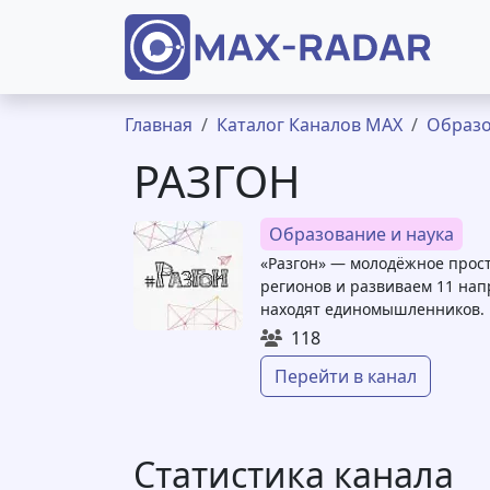
Перейти к основному содержанию
Строка навигации
Главная
Каталог Каналов MAX
Образо
РАЗГОН
Образование и наука
«Разгон» — молодёжное прост
регионов и развиваем 11 на
находят единомышленников.
118
Перейти в канал
Статистика канала