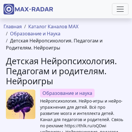
Перейти к основному содержанию
Строка навигации
Главная
Каталог Каналов MAX
Образование и Наука
Детская Нейропсихология. Педагогам и
Родителям. Нейроигры
Детская Нейропсихология.
Педагогам и родителям.
Нейроигры
Образование и наука
Нейропсихология. Нейро-игры и нейро-
упражнения для детей. Всё про
развитие мозга и интеллекта детей.
Канал для педагогов и родителей. Связь
по рекламе https://thlk.ru/oQDwi
нейроигры, Нейропсихолия, педагоги