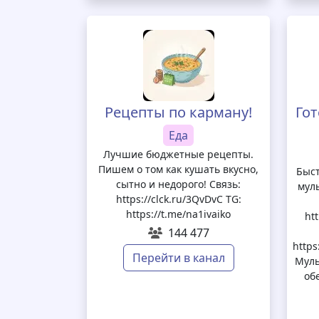
Рецепты по карману!
Го
Еда
Лучшие бюджетные рецепты.
Пишем о том как кушать вкусно,
Быст
сытно и недорого! Связь:
мул
https://clck.ru/3QvDvC TG:
https://t.me/na1ivaiko
ht
144 477
https
Перейти в канал
Муль
об