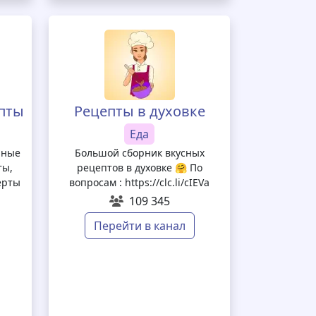
пты
Рецепты в духовке
Еда
чные
Большой сборник вкусных
ты,
рецептов в духовке 🤗 По
ерты
вопросам : https://clc.li/cIEVa
109 345
Перейти в канал