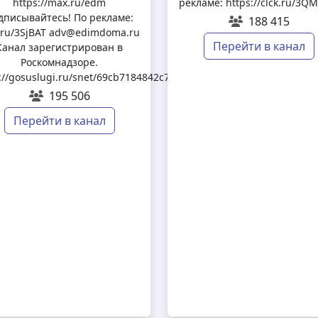
https://max.ru/edm
рекламе: https://clck.ru/3Q
дписывайтесь! По рекламе:
188 415
k.ru/3SjBAT adv@edimdoma.ru
Перейти в канал
Канал зарегистрирован в
Роскомнадзоре.
://gosuslugi.ru/snet/69cb7184842c7e1e295c2537
195 506
Перейти в канал