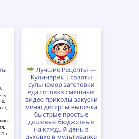
ты
🥗 Лучшие Рецепты —
Кулинарик | салаты
супы юмор заготовки
,
еда готовка смешные
ль,
видео приколы закуски
ые,
меню десерты выпечка
ые,
быстрые простые
жин,
дешевые бюджетные
ал,
на каждый день в
 По
духовке в мультиварке