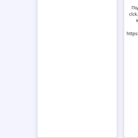
По
clc
https