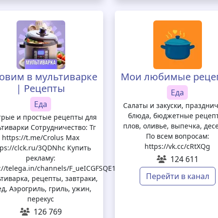
товим в мультиварке
Мои любимые реце
| Рецепты
Еда
Еда
Салаты и закуски, праздни
блюда, бюджетные рецеп
рые и простые рецепты для
плов, оливье, выпечка, дес
ьтиварки Сотрудничество: Тг
По всем вопросам:
https://t.me/Crolus Max
https://vk.cc/cRtXQg
tps://clck.ru/3QDNhc Купить
рекламу:
124 611
://telega.in/channels/F_ueICGFSQE1NmFi/card_max
Перейти в канал
тиварка, рецепты, завтраки,
ед, Аэрогриль, гриль, ужин,
перекус
126 769