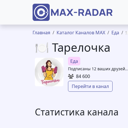
Перейти к основному содержанию
Строка навигации
Главная
Каталог Каналов MAX
Еда

🍽️ Тарелочка
Еда
Подписаны 12 ваших друзей...
84 600
Перейти в канал
Статистика канала