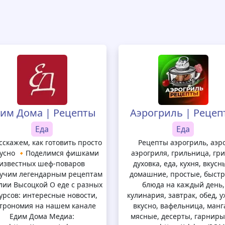
им Дома | Рецепты
Аэрогриль | Рецеп
Еда
Еда
сскажем, как готовить просто
Рецепты аэрогриль, аэро
кусно 🔸Поделимся фишками
аэрогриля, грильница, гри
известных шеф-поваров
духовка, еда, кухня, вкусн
учим легендарным рецептам
домашние, простые, быстр
лии Высоцкой О еде с разных
блюда на каждый день,
урсов: интересные новости,
кулинария, завтрак, обед, у
строномия на нашем канале
вкусно, вафельница, манг
Едим Дома Медиа:
мясные, десерты, гарниры