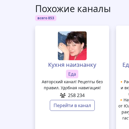
Похожие каналы
всего 853
Кухня наизнанку
Ед
Еда
Авторский канал! Рецепты без
🔸Ра
правил. Удобная навигация!
и в
258 234
🔸На
Перейти в канал
от Ю
рак
га