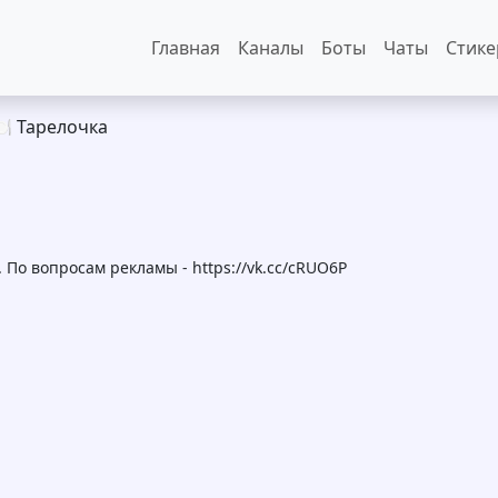
Основная навигация
Главная
Каналы
Боты
Чаты
Стик
️ Тарелочка
 По вопросам рекламы - https://vk.cc/cRUO6P