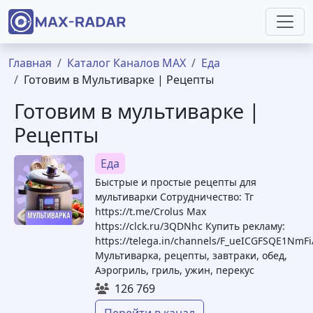
Перейти к основному содержанию
Строка навигации
Главная
Каталог Каналов MAX
Еда
Готовим в Мультиварке | Рецепты
Готовим в мультиварке |
Рецепты
Еда
Быстрые и простые рецепты для
мультиварки Сотрудничество: Тг
https://t.me/Crolus Max
https://clck.ru/3QDNhc Купить рекламу:
https://telega.in/channels/F_ueICGFSQE1NmF
Мультиварка, рецепты, завтраки, обед,
Аэрогриль, гриль, ужин, перекус
126 769