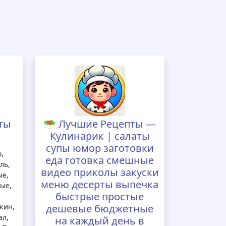
ты
🥗 Лучшие Рецепты —
Кулинарик | салаты
супы юмор заготовки
,
еда готовка смешные
ль,
видео приколы закуски
ые,
меню десерты выпечка
ые,
быстрые простые
жин,
дешевые бюджетные
ал,
на каждый день в