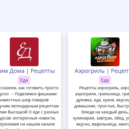
им Дома | Рецепты
Аэрогриль | Рецеп
Еда
Еда
сскажем, как готовить просто
Рецепты аэрогриль, аэро
кусно 🔸Поделимся фишками
аэрогриля, грильница, гри
известных шеф-поваров
духовка, еда, кухня, вкусн
учим легендарным рецептам
домашние, простые, быстр
лии Высоцкой О еде с разных
блюда на каждый день,
урсов: интересные новости,
кулинария, завтрак, обед, у
строномия на нашем канале
вкусно, вафельница, манг