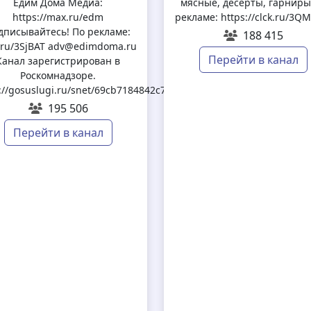
Едим Дома Медиа:
мясные, десерты, гарниры
https://max.ru/edm
рекламе: https://clck.ru/3Q
дписывайтесь! По рекламе:
188 415
k.ru/3SjBAT adv@edimdoma.ru
Перейти в канал
Канал зарегистрирован в
Роскомнадзоре.
://gosuslugi.ru/snet/69cb7184842c7e1e295c2537
195 506
Перейти в канал