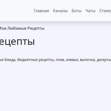
Основная навигация
Главная
Каналы
Боты
Чаты
Стик
Мои Любимые Рецепты
ецепты
ые блюда, бюджетные рецепты, плов, оливье, выпечка, десерты