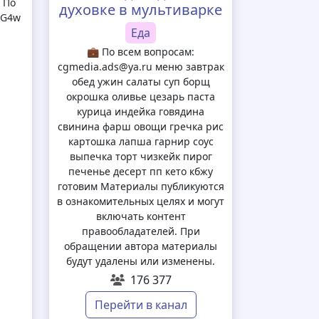
 По
духовке в мультиварке
MG4w
Еда
💼 По всем вопросам:
cgmedia.ads@ya.ru меню завтрак
обед ужин салаты суп борщ
окрошка оливье цезарь паста
курица индейка говядина
свинина фарш овощи гречка рис
картошка лапша гарнир соус
выпечка торт чизкейк пирог
печенье десерт пп кето кбжу
готовим Материалы публикуются
в ознакомительных целях и могут
включать контент
правообладателей. При
обращении автора материалы
будут удалены или изменены.
176 377
Перейти в канал