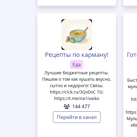
Рецепты по карману!
Го
Еда
Лучшие бюджетные рецепты.
Пишем о том как кушать вкусно,
Быст
сытно и недорого! Связь:
мул
https://clck.ru/3QvDvC TG:
https://t.me/na1ivaiko
ht
144 477
https
Перейти в канал
Муль
об