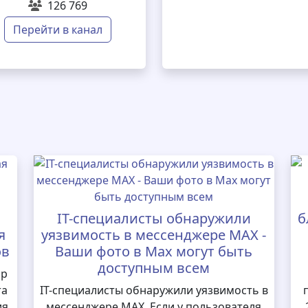
126 769
Перейти в канал
IT-специалисты обнаружили
б
я
уязвимость в мессенджере MAX -
ов
Ваши фото в Max могут быть
доступным всем
ор
та
IT-специалисты обнаружили уязвимость в
ия
мессенджере MAX. Если у пользователя