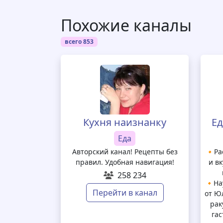
Похожие каналы
всего 853
Кухня наизнанку
Ед
Еда
Авторский канал! Рецепты без
🔸Ра
правил. Удобная навигация!
и в
258 234
🔸На
Перейти в канал
от Ю
рак
га