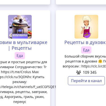
товим в мультиварке
Рецепты в духовк
| Рецепты
Еда
Еда
Большой сборник вкусн
рецептов в духовке 🤗 П
рые и простые рецепты для
вопросам : https://clc.li/cI
ьтиварки Сотрудничество: Тг
https://t.me/Crolus Max
109 345
tps://clck.ru/3QDNhc Купить
Перейти в канал
рекламу:
://telega.in/channels/F_ueICGFSQE1NmFi/card_max
тиварка, рецепты, завтраки,
ед, Аэрогриль, гриль, ужин,
перекус