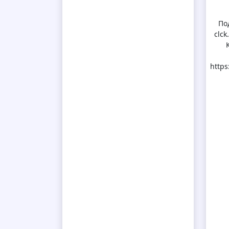
По
clc
https