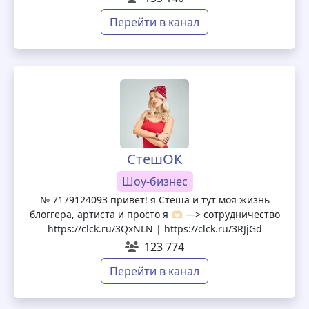
Перейти в канал
СтешОК
Шоу-бизнес
№ 7179124093 привет! я Стеша и тут моя жизнь
блоггера, артиста и просто я 🫶🏻 —> сотрудничество
https://clck.ru/3QxNLN | https://clck.ru/3RJjGd
123 774
Перейти в канал