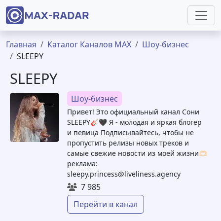
Перейти к основному содержанию
Строка навигации
Главная
Каталог Каналов MAX
Шоу-бизнес
SLEEPY
SLEEPY
Шоу-бизнес
Привет! Это официальный канал Сони
SLEEPY🎸🖤 Я - молодая и яркая блогер
и певица Подписывайтесь, чтобы не
пропустить релизы новых треков и
самые свежие новости из моей жизни🫶🏻
реклама:
sleepy.princess@liveliness.agency
7 985
Перейти в канал