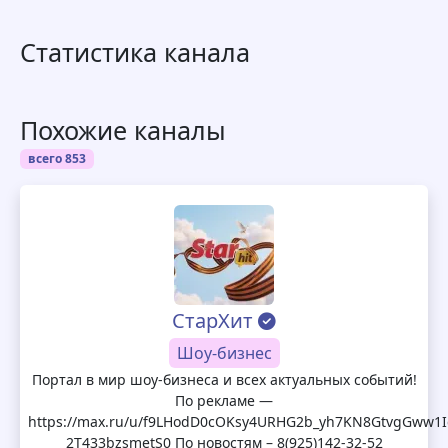
Статистика канала
Похожие каналы
всего 853
СтарХит
Шоу-бизнес
Портал в мир шоу-бизнеса и всех актуальных событий!
По рекламе —
https://max.ru/u/f9LHodD0cOKsy4URHG2b_yh7KN8GtvgGww1I
2T433bzsmetS0 По новостям – 8(925)142-32-52