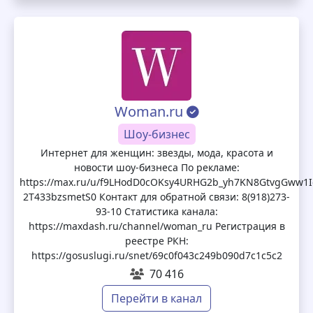
Woman.ru
Шоу-бизнес
Интернет для женщин: звезды, мода, красота и
новости шоу-бизнеса По рекламе:
https://max.ru/u/f9LHodD0cOKsy4URHG2b_yh7KN8GtvgGww1I
2T433bzsmetS0 Контакт для обратной связи: 8(918)273-
93-10 Статистика канала:
https://maxdash.ru/channel/woman_ru Регистрация в
реестре РКН:
https://gosuslugi.ru/snet/69c0f043c249b090d7c1c5c2
70 416
Перейти в канал