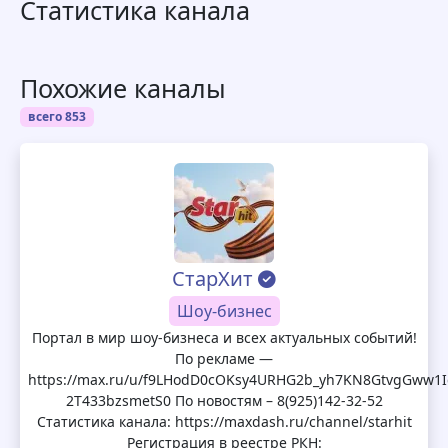
Статистика канала
Похожие каналы
всего 853
СтарХит
Шоу-бизнес
Портал в мир шоу-бизнеса и всех актуальных событий!
По рекламе —
https://max.ru/u/f9LHodD0cOKsy4URHG2b_yh7KN8GtvgGww1I
2T433bzsmetS0 По новостям – 8(925)142-32-52
Статистика канала: https://maxdash.ru/channel/starhit
Регистрация в реестре РКН: