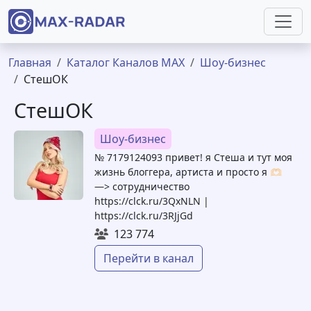
Перейти к основному содержанию
Строка навигации
Главная
Каталог Каналов MAX
Шоу-бизнес
СтешОК
СтешОК
Шоу-бизнес
№ 7179124093 привет! я Стеша и тут моя
жизнь блоггера, артиста и просто я 🫶🏻
—> сотрудничество
https://clck.ru/3QxNLN |
https://clck.ru/3RJjGd
123 774
Перейти в канал