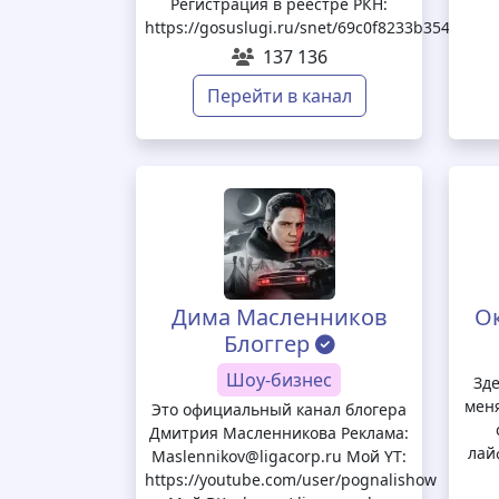
Регистрация в реестре РКН:
https://gosuslugi.ru/snet/69c0f8233b354c81f8
137 136
Перейти в канал
Дима Масленников
О
Блоггер
Шоу-бизнес
Зде
мен
Это официальный канал блогера
Дмитрия Масленникова Реклама:
лай
Maslennikov@ligacorp.ru Мой YT:
https://youtube.com/user/pognalishow