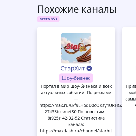
Похожие каналы
всего 853
СтарХит
Шоу-бизнес
Портал в мир шоу-бизнеса и всех
Прив
актуальных событий! По рекламе
мой
—
самы
https://max.ru/u/f9LHodD0cOKsy4URHG2b_yh
2T433bzsmetS0 По новостям –
8(925)142-32-52 Статистика
канала:
https://maxdash.ru/channel/starhit