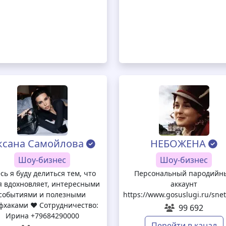
4f15aa
ксана Самойлова
НЕБОЖЕНА
Шоу-бизнес
Шоу-бизнес
сь я буду делиться тем, что
Персональный пародийн
я вдохновляет, интересными
аккаунт
событиями и полезными
https://www.gosuslugi.ru/sn
фхаками ♥️ Сотрудничество:
99 692
Ирина +79684290000
Перейти в канал