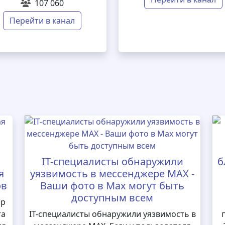
107 060
Перейти в канал
IT-специалисты обнаружили
б
я
уязвимость в мессенджере MAX -
ов
Ваши фото в Max могут быть
доступным всем
ор
та
IT-специалисты обнаружили уязвимость в