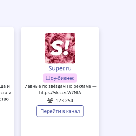
Super.ru
Шоу-бизнес
еша и
Главные по звёздам По рекламе —
иста и
https://vk.cc/cW7NlA
ство
123 254
Перейти в канал