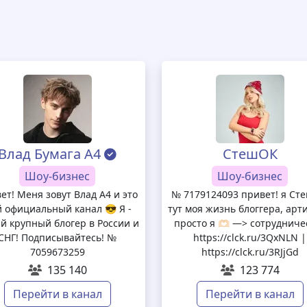
Влад Бумага А4
СтешОК
Шоу-бизнес
Шоу-бизнес
ет! Меня зовут Влад А4 и это
№ 7179124093 привет! я Ст
 официальный канал 😎 Я -
тут моя жизнь блоггера, арт
й крупный блогер в России и
просто я 🫶🏻 —> сотрудниче
7KN8GtvgGww1IctQRRmT5f-
СНГ! Подписывайтесь! №
https://clck.ru/3QxNLN |
7059673259
https://clck.ru/3RJjGd
135 140
123 774
Перейти в канал
Перейти в канал