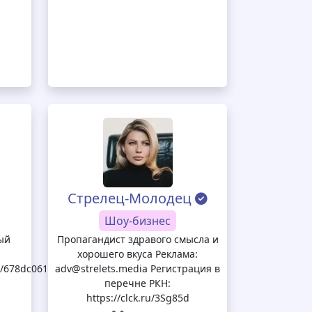
Стрелец-Молодец
Шоу-бизнес
ый
Пропагандист здравого смысла и
хорошего вкуса Реклама:
et/678dc06158ab2221b0b3e402
adv@strelets.media Регистрация в
перечне РКН:
https://clck.ru/3Sg85d