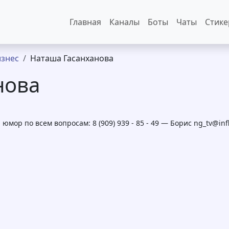
Основная навигация
Главная
Каналы
Боты
Чаты
Стик
знес
Наташа Гасанханова
нова
юмор по всем вопросам: 8 (909) 939 - 85 - 49 — Борис ng_tv@infl