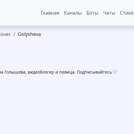
Основная навигация
Главная
Каналы
Боты
Чаты
Стик
знес
Golysheva
на Голышева, видеоблогер и певица. Подписывайтесь🤍