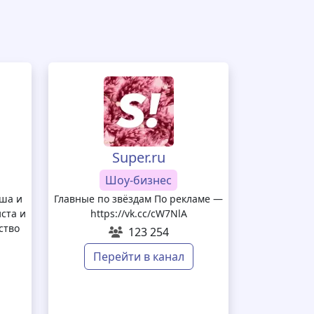
Super.ru
Шоу-бизнес
еша и
Главные по звёздам По рекламе —
иста и
https://vk.cc/cW7NlA
ство
123 254
Перейти в канал