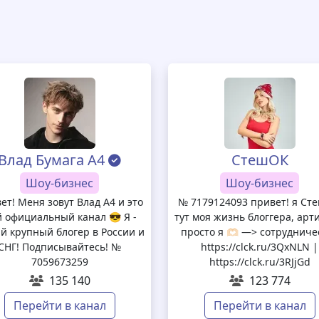
Влад Бумага А4
СтешОК
Шоу-бизнес
Шоу-бизнес
ет! Меня зовут Влад А4 и это
№ 7179124093 привет! я Ст
 официальный канал 😎 Я -
тут моя жизнь блоггера, арт
й крупный блогер в России и
просто я 🫶🏻 —> сотрудниче
7KN8GtvgGww1IctQRRmT5f-
СНГ! Подписывайтесь! №
https://clck.ru/3QxNLN |
7059673259
https://clck.ru/3RJjGd
135 140
123 774
Перейти в канал
Перейти в канал