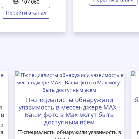
107 060
Перейти в канал
IT-специалисты обнаружили
б
я
уязвимость в мессенджере MAX -
ов
Ваши фото в Max могут быть
доступным всем
ор
та
IT-специалисты обнаружили уязвимость в