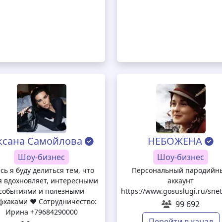
4f15aa
ксана Самойлова
НЕБОЖЕНА
Шоу-бизнес
Шоу-бизнес
сь я буду делиться тем, что
Персональный пародийн
я вдохновляет, интересными
аккаунт
событиями и полезными
https://www.gosuslugi.ru/sn
фхаками ♥️ Сотрудничество:
99 692
Ирина +79684290000
Перейти в канал