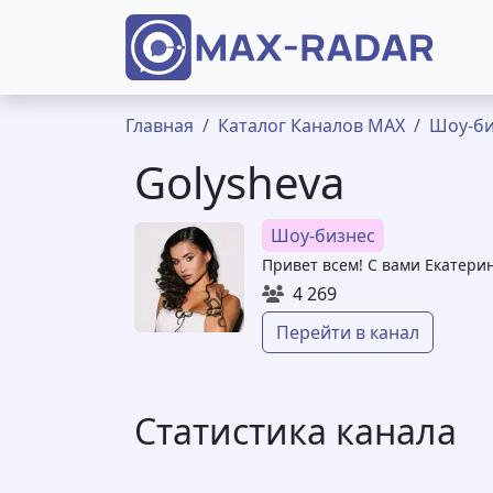
Перейти к основному содержанию
Строка навигации
Главная
Каталог Каналов MAX
Шоу-би
Golysheva
Шоу-бизнес
Привет всем! С вами Екатери
4 269
Перейти в канал
Статистика канала