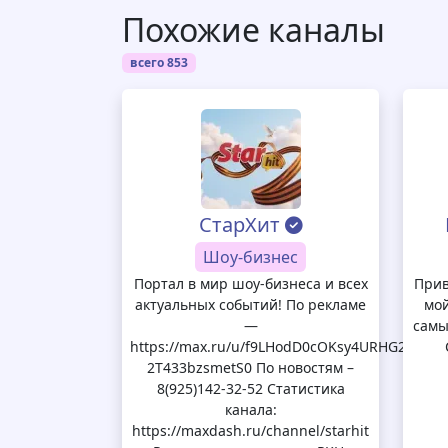
Похожие каналы
всего 853
СтарХит
Шоу-бизнес
Портал в мир шоу-бизнеса и всех
Прив
актуальных событий! По рекламе
мой
—
самы
https://max.ru/u/f9LHodD0cOKsy4URHG2b_yh
2T433bzsmetS0 По новостям –
8(925)142-32-52 Статистика
канала:
https://maxdash.ru/channel/starhit