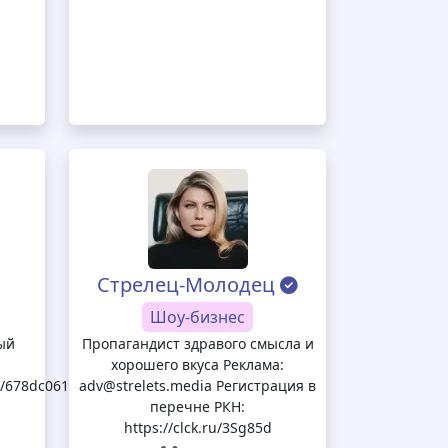
Стрелец-Молодец
Шоу-бизнес
ый
Пропагандист здравого смысла и
хорошего вкуса Реклама:
et/678dc06158ab2221b0b3e402
adv@strelets.media Регистрация в
перечне РКН:
https://clck.ru/3Sg85d