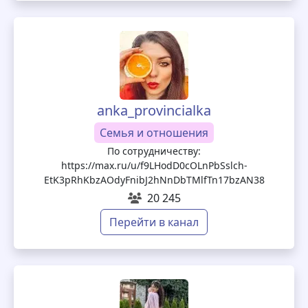
anka_provincialka
Семья и отношения
По сотрудничеству:
https://max.ru/u/f9LHodD0cOLnPbSslch-
EtK3pRhKbzAOdyFnibJ2hNnDbTMlfTn17bzAN38
20 245
Перейти в канал