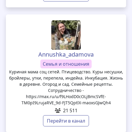
Annushka_adamova
Семья и отношения
Куриная мама соц сетей. Птицеводство. Куры несушки,
бройлеры, утки, перепела, индейка. Инкубация. Жизнь
в деревне. Огород и сад. Семейные рецепты.
Сотрудничество -
https://max.ru/u/f9LHodD0cOLjBmcSVfE-
TM0pI9LrujaRVE_9d-FJT5QptlX-maoxsGJwQh4
21 511
Перейти в канал