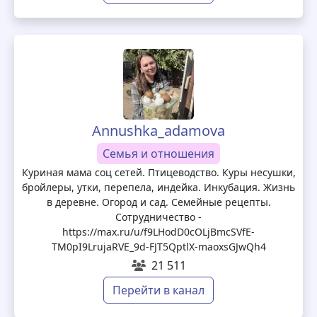
Annushka_adamova
Семья и отношения
Куриная мама соц сетей. Птицеводство. Куры несушки,
бройлеры, утки, перепела, индейка. Инкубация. Жизнь
в деревне. Огород и сад. Семейные рецепты.
Сотрудничество -
https://max.ru/u/f9LHodD0cOLjBmcSVfE-
TM0pI9LrujaRVE_9d-FJT5QptlX-maoxsGJwQh4
21 511
Перейти в канал