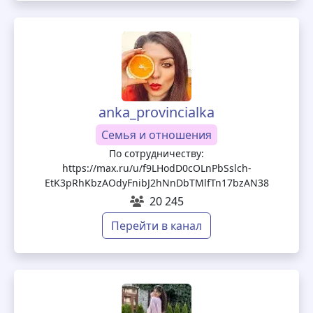
anka_provincialka
Семья и отношения
По сотрудничеству:
https://max.ru/u/f9LHodD0cOLnPbSslch-
EtK3pRhKbzAOdyFnibJ2hNnDbTMlfTn17bzAN38
20 245
Перейти в канал