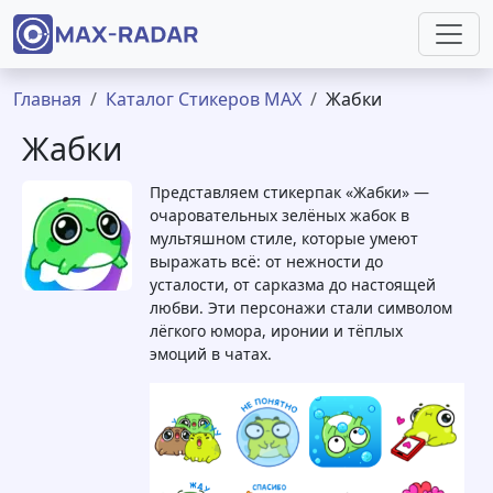
Перейти к основному содержанию
Строка навигации
Главная
Каталог Стикеров MAX
Жабки
Жабки
Представляем стикерпак «Жабки» —
очаровательных зелёных жабок в
мультяшном стиле, которые умеют
выражать всё: от нежности до
усталости, от сарказма до настоящей
любви. Эти персонажи стали символом
лёгкого юмора, иронии и тёплых
эмоций в чатах.