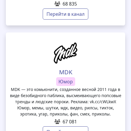
68 835
Перейти в канал
MDK
Юмор
MDK — это комьюнити, созданное весной 2011 года в
виде безобидного паблика, высмеивающего попсовые
тренды и людские пороки. Реклама: vk.cc/cWLkwX
Юмор, мемы, шутки, мдк, видео, рилсы, тикток,
эротика, угар, приколы, фан, смех, приколы.
67 081