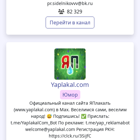
pr.sidelnikovvv@bk.ru
82 329
Перейти в канал
Yaplakal.com
Юмор
Официальный канал сайта ЯПлакалъ
(www.yaplakal.com) в Max. Веселимся сами, веселим
народ! 😅 Подпишись! ✅ Прислать:
t.me/YaplakalCom_Bot По рекламе: t.me/yap_reklamabot
welcome@yaplakal.com Регистрация РКН:
https://clck.ru/3SiJfC