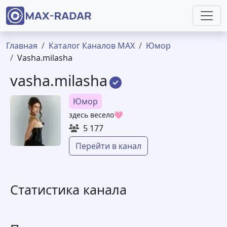
Перейти к основному содержанию
Строка навигации
Главная
Каталог Каналов MAX
Юмор
Vasha.milasha
vasha.milasha
Юмор
здесь весело🩷
5 177
Перейти в канал
Статистика канала