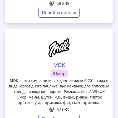
68 835
Перейти в канал
MDK
Юмор
MDK — это комьюнити, созданное весной 2011 года в
виде безобидного паблика, высмеивающего попсовые
тренды и людские пороки. Реклама: vk.cc/cWLkwX
Юмор, мемы, шутки, мдк, видео, рилсы, тикток,
эротика, угар, приколы, фан, смех, приколы.
67 081