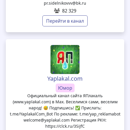
pr.sidelnikovvv@bk.ru
82 329
Перейти в канал
Yaplakal.com
Юмор
Официальный канал сайта ЯПлакалъ
(www.yaplakal.com) в Max. Веселимся сами, веселим
народ! 😅 Подпишись! ✅ Прислать:
t.me/YaplakalCom_Bot По рекламе: t.me/yap_reklamabot
welcome@yaplakal.com Регистрация РКН:
https://clck.ru/3SiJfC