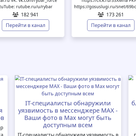
ar.ru VK: vk.com/rybar_force
https://clck.ru/3SXMha РКН
RuTube: rutube.ru/u/rybar
https://gosuslugi.ru/snet/6
182 941
173 261
Перейти в канал
Перейти в канал
IT-специалисты обнаружили
б
я
уязвимость в мессенджере MAX -
ов
Ваши фото в Max могут быть
доступным всем
ор
та
IT-специалисты обнаружили уязвимость в