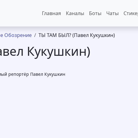
Основная навигация
Главная
Каналы
Боты
Чаты
Стик
е Обозрение
ТЫ ТАМ БЫЛ? (Павел Кукушкин)
авел Кукушкин)
мый репортёр Павел Кукушкин