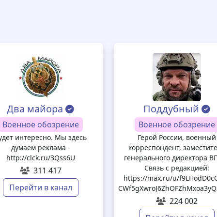
Два майора
Поддубный
Военное обозрение
Военное обозрение
удет интересно. Мы здесь
Герой России, военный
думаем реклама -
корреспондент, заместит
http://clck.ru/3Qss6U
генерального директора В
Связь с редакцией:
311 417
https://max.ru/u/f9LHodD0c
Перейти в канал
CWf5gXwroJ6ZhOFZhMxoa3yQ
224 002