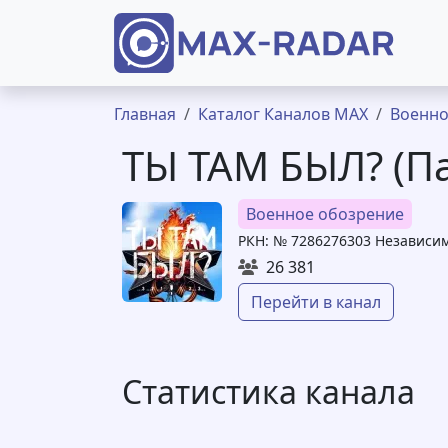
Перейти к основному содержанию
Строка навигации
Главная
Каталог Каналов MAX
Военно
ТЫ ТАМ БЫЛ? (П
Военное обозрение
РКН: № 7286276303 Независи
26 381
Перейти в канал
Статистика канала