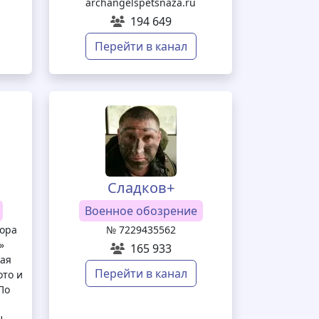
archangelspetsnaza.ru
194 649
Перейти в канал
Сладков+
Военное обозрение
ора
№ 7229435562
»
165 933
кая
Перейти в канал
ото и
По