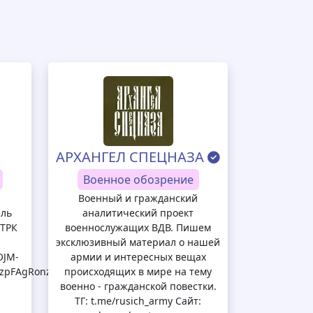
АРХАНГЕЛ СПЕЦНАЗА
Военное обозрение
Военный и гражданский
ель
аналитический проект
ГТРК
военнослужащих ВДВ. Пишем
эксклюзивный материал о нашей
OJM-
армии и интересных вещах
zpFAgRonz9B4ueZpGYdRGg
происходящих в мире на тему
военно - гражданской повестки.
ТГ: t.me/rusich_army Сайт: