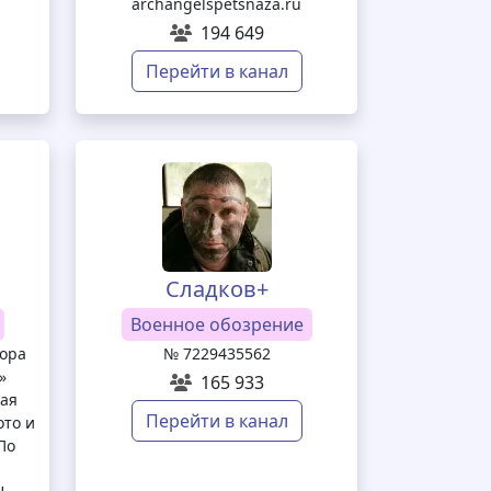
archangelspetsnaza.ru
194 649
Перейти в канал
Сладков+
Военное обозрение
ора
№ 7229435562
»
165 933
кая
Перейти в канал
ото и
По