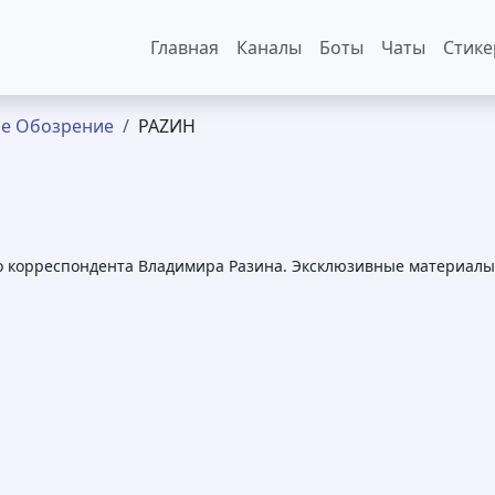
Основная навигация
Главная
Каналы
Боты
Чаты
Стик
е Обозрение
РАZИН
 корреспондента Владимира Разина. Эксклюзивные материалы 