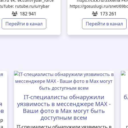
ar.ru VK: vk.com/rybar_force
https://clck.ru/3SXMha РКН
RuTube: rutube.ru/u/rybar
https://gosuslugi.ru/snet/6
182 941
173 261
Перейти в канал
Перейти в канал
IT-специалисты обнаружили
б
я
уязвимость в мессенджере MAX -
ов
Ваши фото в Max могут быть
доступным всем
ор
та
IT-специалисты обнаружили уязвимость в