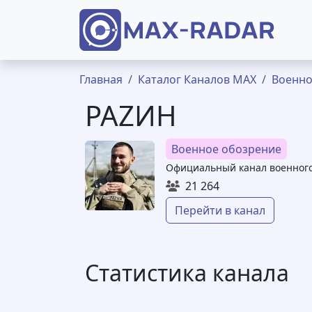
Перейти к основному содержанию
Строка навигации
Главная
Каталог Каналов MAX
Военно
РАZИН
Военное обозрение
Официальный канал военного
21 264
Перейти в канал
Статистика канала