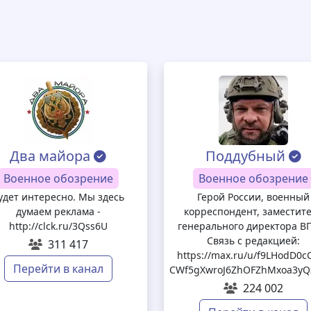
Два майора
Поддубный
Военное обозрение
Военное обозрение
удет интересно. Мы здесь
Герой России, военный
думаем реклама -
корреспондент, заместит
http://clck.ru/3Qss6U
генерального директора В
Связь с редакцией:
311 417
https://max.ru/u/f9LHodD0c
Перейти в канал
CWf5gXwroJ6ZhOFZhMxoa3yQ
224 002