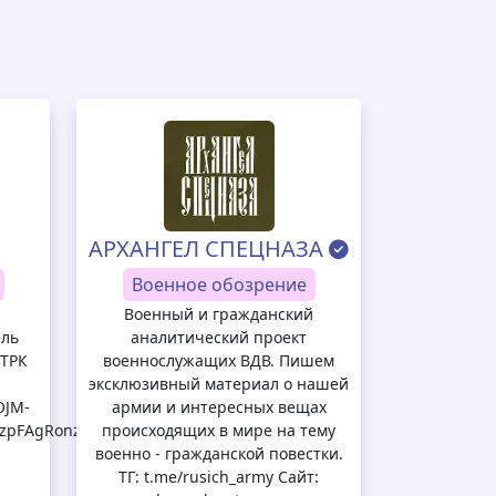
АРХАНГЕЛ СПЕЦНАЗА
Военное обозрение
Военный и гражданский
ель
аналитический проект
ГТРК
военнослужащих ВДВ. Пишем
эксклюзивный материал о нашей
OJM-
армии и интересных вещах
zpFAgRonz9B4ueZpGYdRGg
происходящих в мире на тему
военно - гражданской повестки.
ТГ: t.me/rusich_army Сайт: