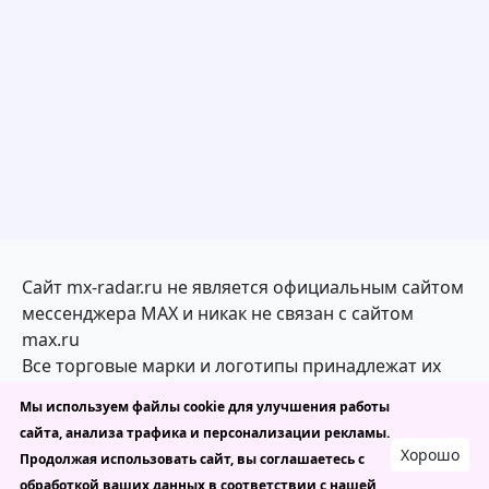
Сайт mx-radar.ru не является официальным сайтом
мессенджера MAX и никак не связан с сайтом
max.ru
Все торговые марки и логотипы принадлежат их
законным владельцам
Мы используем файлы cookie для улучшения работы
сайта, анализа трафика и персонализации рекламы.
mx-radar.ru — каталог каналов, ботов и чатов в
Хорошо
Продолжая использовать сайт, вы соглашаетесь с
MAX
обработкой ваших данных в соответствии с нашей