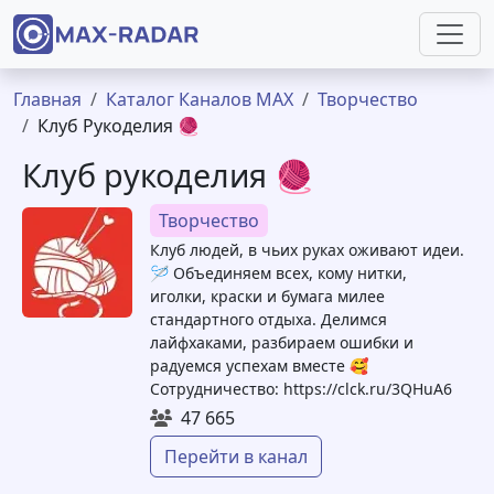
Перейти к основному содержанию
Строка навигации
Главная
Каталог Каналов MAX
Творчество
Клуб Рукоделия 🧶
Клуб рукоделия 🧶
Творчество
Клуб людей, в чьих руках оживают идеи.
🪡 Объединяем всех, кому нитки,
иголки, краски и бумага милее
стандартного отдыха. Делимся
лайфхаками, разбираем ошибки и
радуемся успехам вместе 🥰
Сотрудничество: https://clck.ru/3QHuA6
47 665
Перейти в канал