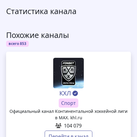
Статистика канала
Похожие каналы
всего 853
КХЛ
Спорт
Официальный канал Континентальной хоккейной лиги
в MAX. khl.ru
104 079
Перейти в канал