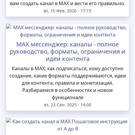
вам создать канал в MAX и вести его правильно.
вт, 10 Фев. 2026 - 17:15
MAX мессенджер: каналы - полное
руководство, форматы, ограничения и
идеи контента
Каналы в MAX: как подписаться, кому доступно
создание, какие форматы поддерживаются, идеи
для контента, правила и монетизация.
Разбираемся в особенностях и новом
функционале
вт, 23 Сен. 2025 - 14:00