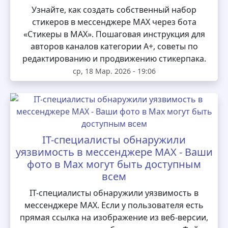
Узнайте, как создать собственный набор
стикеров в мессенджере MAX через бота
«Стикеры в MAX». Пошаговая инструкция для
авторов каналов категории А+, советы по
редактированию и продвижению стикерпака.
ср, 18 Мар. 2026 - 19:06
IT-специалисты обнаружили
уязвимость в мессенджере MAX - Ваши
фото в Max могут быть доступным
всем
IT-специалисты обнаружили уязвимость в
мессенджере MAX. Если у пользователя есть
прямая ссылка на изображение из веб-версии,