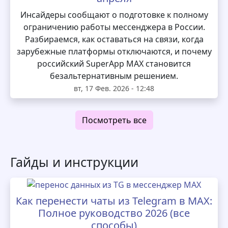
Инсайдеры сообщают о подготовке к полному
ограничению работы мессенджера в России.
Разбираемся, как оставаться на связи, когда
зарубежные платформы отключаются, и почему
российский SuperApp MAX становится
безальтернативным решением.
вт, 17 Фев. 2026 - 12:48
Посмотреть все
Гайды и инструкции
Как перенести чаты из Telegram в MAX:
Полное руководство 2026 (все
способы)