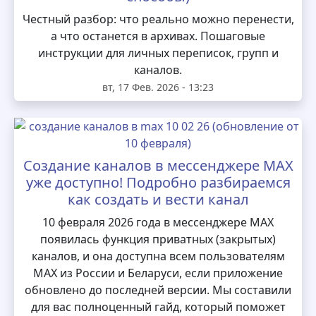
Честный разбор: что реально можно перенести,
а что останется в архивах. Пошаговые
инструкции для личных переписок, групп и
каналов.
вт, 17 Фев. 2026 - 13:23
Создание каналов в мессенджере MAX
уже доступно! Подробно разбираемся
как создать и вести канал
10 февраля 2026 года в мессенджере MAX
появилась функция приватных (закрытых)
каналов, и она доступна всем пользователям
MAX из России и Беларуси, если приложение
обновлено до последней версии. Мы составили
для вас полноценный гайд, который поможет