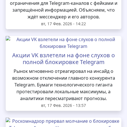
ограничения для Telegram‑каналов с фейками и
запрещённой информацией. Объясняем, что
ждёт мессенджер и его авторов.
вт, 17 Фев. 2026 - 14:22
Акции VK взлетели на фоне слухов о
полной блокировке Telegram
Рынок мгновенно отреагировал на инсайд о
возможном отключении главного конкурента
Telegram. Бумаги технологического гиганта
протестировали локальные максимумы, а
аналитики пересматривают прогнозы.
вт, 17 Фев. 2026 - 13:57