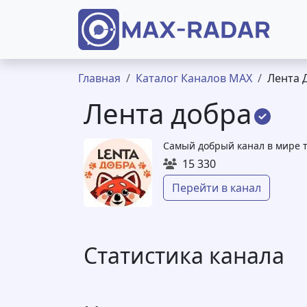
Перейти к основному содержанию
Строка навигации
Главная
Каталог Каналов MAX
Лента 
Лента добра
Самый добрый канал в мире т
15 330
Перейти в канал
Статистика канала