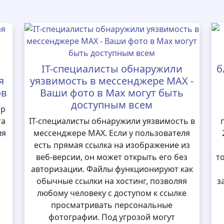
IT-специалисты обнаружили
б
я
уязвимость в мессенджере MAX -
ов
Ваши фото в Max могут быть
доступным всем
ор
та
IT-специалисты обнаружили уязвимость в
ия
мессенджере MAX. Если у пользователя
есть прямая ссылка на изображение из
веб-версии, он может открыть его без
т
авторизации. Файлы функционируют как
обычные ссылки на хостинг, позволяя
з
любому человеку с доступом к ссылке
просматривать персональные
фотографии. Под угрозой могут