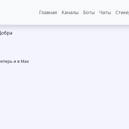
Основная навигация
Главная
Каналы
Боты
Чаты
Стик
Добра
еперь и в Max