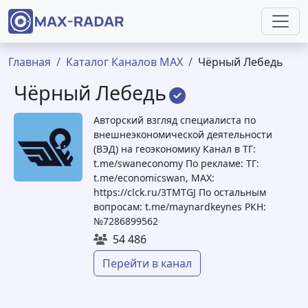
Перейти к основному содержанию
Строка навигации
Главная
Каталог Каналов MAX
Чёрный Лебедь
Чёрный Лебедь
Авторский взгляд специалиста по
внешнеэкономической деятельности
(ВЭД) на геоэкономику Канал в ТГ:
t.me/swaneconomy По рекламе: ТГ:
t.me/economicswan, MAX:
https://clck.ru/3TMTGJ По остальным
вопросам: t.me/maynardkeynes РКН:
№7286899562
54 486
Перейти в канал