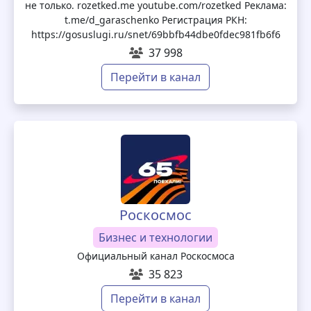
не только. rozetked.me youtube.com/rozetked Реклама:
t.me/d_garaschenko Регистрация РКН:
https://gosuslugi.ru/snet/69bbfb44dbe0fdec981fb6f6
37 998
Перейти в канал
Роскосмос
Бизнес и технологии
Официальный канал Роскосмоса
35 823
Перейти в канал