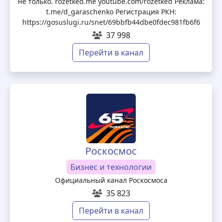
не только. rozetked.me youtube.com/rozetked Реклама:
t.me/d_garaschenko Регистрация РКН:
https://gosuslugi.ru/snet/69bbfb44dbe0fdec981fb6f6
37 998
Перейти в канал
Роскосмос
Бизнес и технологии
Официальный канал Роскосмоса
35 823
Перейти в канал