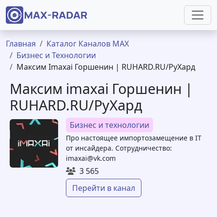
Перейти к основному содержанию
Строка навигации
Главная
Каталог Каналов MAX
Бизнес и Технологии
Максим Imaxai Горшенин | RUHARD.RU/РуХард
Максим imaxai Горшенин |
RUHARD.RU/РуХард
Бизнес и технологии
Про настоящее импортозамещение в IT
от инсайдера. Сотрудничество:
imaxai@vk.com
3 565
Перейти в канал