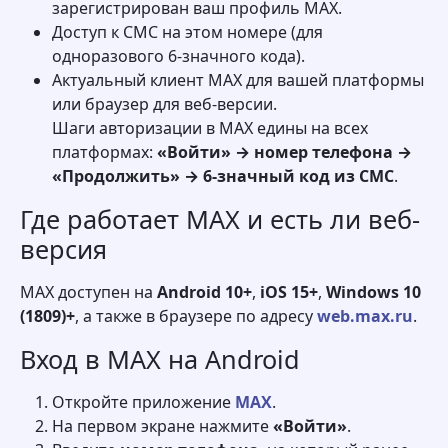
зарегистрирован ваш профиль MAX.
Доступ к СМС на этом номере (для
одноразового 6-значного кода).
Актуальный клиент MAX для вашей платформы
или браузер для веб-версии.
Шаги авторизации в MAX едины на всех
платформах:
«Войти» → номер телефона →
«Продолжить» → 6-значный код из СМС
.
Где работает MAX и есть ли веб-
версия
MAX доступен на
Android 10+
,
iOS 15+
,
Windows 10
(1809)+
, а также в браузере по адресу
web.max.ru
.
Вход в MAX на Android
Откройте приложение
MAX
.
На первом экране нажмите
«Войти»
.