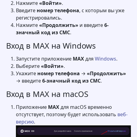
Нажмите
«Войти»
.
Введите
номер телефона
, с которым вы уже
регистрировались.
Нажмите
«Продолжить»
и введите
6-
значный код из СМС
.
Вход в MAX на Windows
Запустите приложение
MAX
для
Windows
.
Выберите
«Войти»
.
Укажите
номер телефона
→
«Продолжить»
→ введите
6-значный код из СМС
.
Вход в MAX на macOS
Приложение
MAX
для macOS временно
отсутствует, поэтому будет использовать
веб-
версию
.