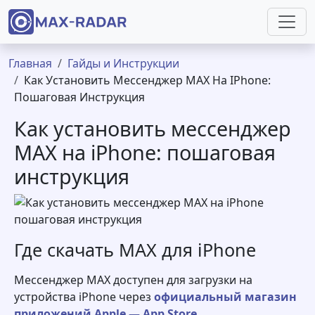
Перейти к основному содержанию
Строка навигации
Главная
Гайды и Инструкции
Как Установить Мессенджер MAX На IPhone:
Пошаговая Инструкция
Как установить мессенджер
MAX на iPhone: пошаговая
инструкция
Где скачать MAX для iPhone
Мессенджер MAX доступен для загрузки на
устройства iPhone через
официальный магазин
приложений Apple — App Store
.