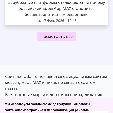
зарубежные платформы отключаются, и почему
российский SuperApp MAX становится
безальтернативным решением.
вт, 17 Фев. 2026 - 12:48
Посмотреть все
Сайт mx-radar.ru не является официальным сайтом
мессенджера MAX и никак не связан с сайтом
max.ru
Все торговые марки и логотипы принадлежат их
законным владельцам
Мы используем файлы cookie для улучшения работы
сайта, анализа трафика и персонализации рекламы.
mx-radar.ru — каталог каналов, ботов и чатов в