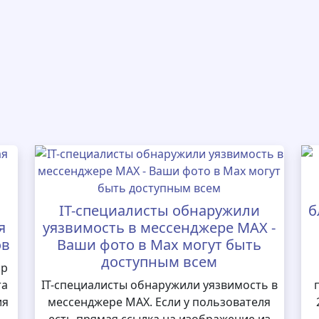
IT-специалисты обнаружили
б
я
уязвимость в мессенджере MAX -
ов
Ваши фото в Max могут быть
доступным всем
ор
та
IT-специалисты обнаружили уязвимость в
ия
мессенджере MAX. Если у пользователя