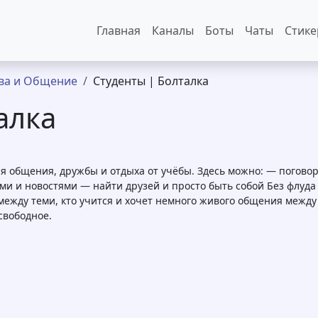
Основная навигация
Главная
Каналы
Боты
Чаты
Стик
ва и Общение
Студенты | Болталка
алка
ля общения, дружбы и отдыха от учёбы. Здесь можно: — погово
и и новостями — найти друзей и просто быть собой Без флуда 
ежду теми, кто учится и хочет немного живого общения между
свободное.