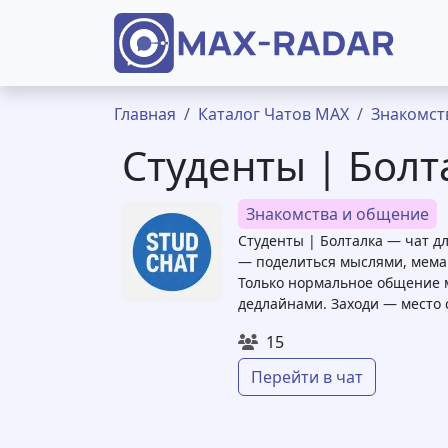
Перейти к основному содержанию
Строка навигации
Главная
Каталог Чатов MAX
Знакомст
Студенты | Болт
Знакомства и общение
Студенты | Болталка — чат д
— поделиться мыслями, мемам
Только нормальное общение м
дедлайнами. Заходи — место 
15
Перейти в чат